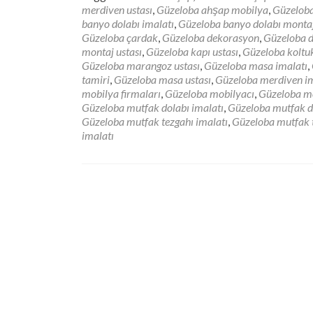
ab
merdiven ustası
,
Güzeloba ahşap mobilya
,
Güzeloba
Gü
banyo dolabı imalatı
,
Güzeloba banyo dolabı montaj
M
Güzeloba çardak
,
Güzeloba dekorasyon
,
Güzeloba d
montaj ustası
,
Güzeloba kapı ustası
,
Güzeloba koltu
Güzeloba marangoz ustası
,
Güzeloba masa imalatı
,
tamiri
,
Güzeloba masa ustası
,
Güzeloba merdiven im
mobilya firmaları
,
Güzeloba mobilyacı
,
Güzeloba mo
Güzeloba mutfak dolabı imalatı
,
Güzeloba mutfak do
Güzeloba mutfak tezgahı imalatı
,
Güzeloba mutfak t
imalatı