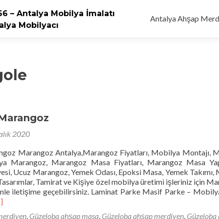
Skip
6 – Antalya Mobilya İmalatı
to
Antalya Ahşap Merd
alya Mobilyacı
content
gole
 Marangoz
alık 2020
goz Marangoz Antalya,Marangoz Fiyatları, Mobilya Montajı, 
lya Marangoz, Marangoz Masa Fiyatları, Marangoz Masa Yap
esi, Ucuz Marangoz, Yemek Odası, Epoksi Masa, Yemek Takımı,
Tasarımlar, Tamirat ve Kişiye özel mobilya üretimi işleriniz için M
enle iletişime geçebilirsiniz. Laminat Parke Masif Parke – Mobil
ead
]
ore
merdiven
,
Güzeloba ahşap masa
,
Güzeloba ahşap merdiven
,
Güzeloba