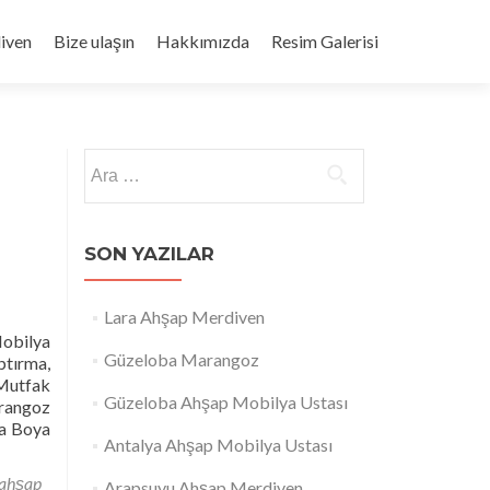
iven
Bize ulaşın
Hakkımızda
Resim Galerisi
Arama:
SON YAZILAR
Lara Ahşap Merdiven
Mobilya
Güzeloba Marangoz
tırma,
 Mutfak
Güzeloba Ahşap Mobilya Ustası
arangoz
ya Boya
Antalya Ahşap Mobilya Ustası
 ahşap
Arapsuyu Ahşap Merdiven