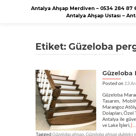
Antalya Ahşap Merdiven – 0534 284 87 6
Antalya Ahşap Ustası – Ant
Etiket:
Güzeloba per
Güzeloba
Posted on
13 Ar
Güzeloba Maran
Tasarım, Mobi
Marangoz Atöly
Dolapları, Özel 
Antalya ile güv
R
ve Lake İşleri,
[…
m
Tagged
Güzeloba ahşap
,
Güzeloba ahşap dubleks 